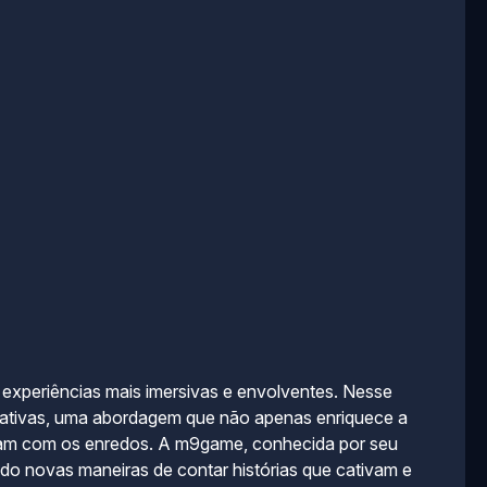
 experiências mais imersivas e envolventes. Nesse
erativas, uma abordagem que não apenas enriquece a
tam com os enredos. A m9game, conhecida por seu
o novas maneiras de contar histórias que cativam e