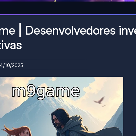
e | Desenvolvedores inve
tivas
4/10/2025