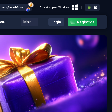
romoções e bônus
Aplicativo para Windows
···
Mais
+
VIP
Login
Registros