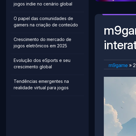
jogos indie no cenário global
O papel das comunidades de
gamers na criação de conteúdo
m9gam
Crescimento do mercado de
intera
jogos eletrônicos em 2025
Evolução dos eSports e seu
m9game
»
2
crescimento global
Tendências emergentes na
realidade virtual para jogos