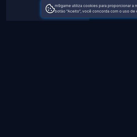
m9game utiliza cookies para proporcionar a m
botão "Aceito", você concorda com o uso de 
suporte 24 horas por dia, 7 dias por semana
Envie-nos um e-mail se ainda tiver dúvidas!