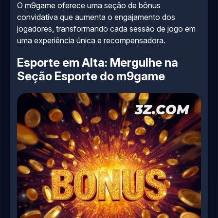
O m9game oferece uma seção de bônus
convidativa que aumenta o engajamento dos
jogadores, transformando cada sessão de jogo em
uma experiência única e recompensadora.
Esporte em Alta: Mergulhe na
Seção Esporte do m9game