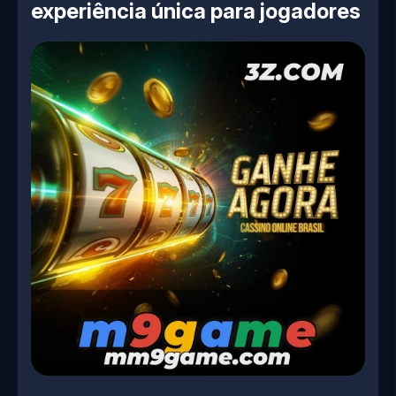
experiência única para jogadores