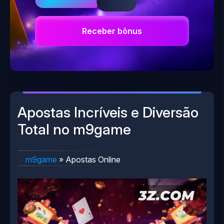
Receber bônus
Apostas Incríveis e Diversão
Total no m9game
m9game
»
Apostas Online