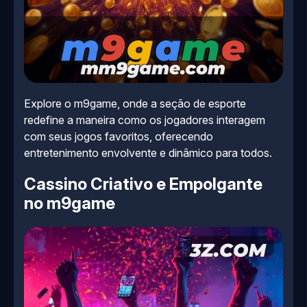
Explore o m9game, onde a seção de esporte
redefine a maneira como os jogadores interagem
com seus jogos favoritos, oferecendo
entretenimento envolvente e dinâmico para todos.
Cassino Criativo e Empolgante
no m9game