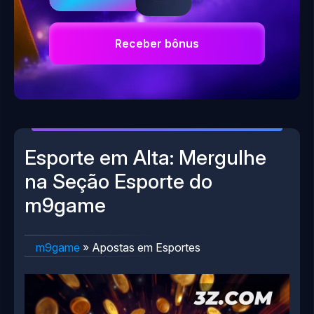
Receber bônus
Esporte em Alta: Mergulhe
na Seção Esporte do
m9game
m9game
»
Apostas em Esportes