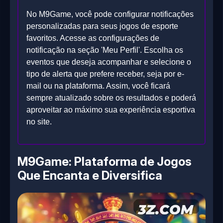
No M9Game, você pode configurar notificações
personalizadas para seus jogos de esporte
favoritos. Acesse as configurações de
notificação na seção 'Meu Perfil'. Escolha os
eventos que deseja acompanhar e selecione o
tipo de alerta que prefere receber, seja por e-
mail ou na plataforma. Assim, você ficará
sempre atualizado sobre os resultados e poderá
aproveitar ao máximo sua experiência esportiva
no site.
M9Game: Plataforma de Jogos
Que Encanta e Diversifica