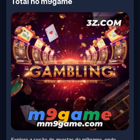
Total no m9game
Explore a seção de apostas do m9game, onde