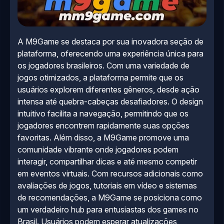
A M9Game se destaca por sua inovadora seção de
plataforma, oferecendo uma experiência única para
os jogadores brasileiros. Com uma variedade de
jogos otimizados, a plataforma permite que os
usuários explorem diferentes gêneros, desde ação
intensa até quebra-cabeças desafiadores. O design
intuitivo facilita a navegação, permitindo que os
jogadores encontrem rapidamente suas opções
favoritas. Além disso, a M9Game promove uma
comunidade vibrante onde jogadores podem
interagir, compartilhar dicas e até mesmo competir
em eventos virtuais. Com recursos adicionais como
avaliações de jogos, tutoriais em vídeo e sistemas
de recomendações, a M9Game se posiciona como
um verdadeiro hub para entusiastas dos games no
Brasil. Usuários podem esperar atualizações