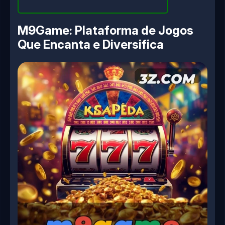
M9Game: Plataforma de Jogos
Que Encanta e Diversifica