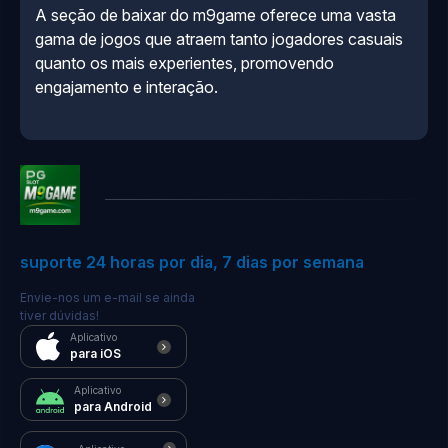
A seção de baixar do m9game oferece uma vasta
gama de jogos que atraem tanto jogadores casuais
quanto os mais experientes, promovendo
engajamento e interação.
suporte 24 horas por dia, 7 dias por semana
Envie-nos um e-mail se ainda
tiver dúvidas!
Aplicativo
para iOS
Aplicativo
para Android