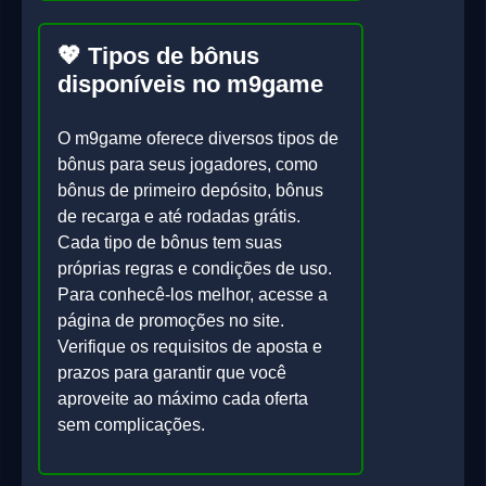
💖 Tipos de bônus
disponíveis no m9game
O m9game oferece diversos tipos de
bônus para seus jogadores, como
bônus de primeiro depósito, bônus
de recarga e até rodadas grátis.
Cada tipo de bônus tem suas
próprias regras e condições de uso.
Para conhecê-los melhor, acesse a
página de promoções no site.
Verifique os requisitos de aposta e
prazos para garantir que você
aproveite ao máximo cada oferta
sem complicações.