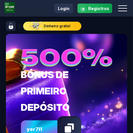
+
Login
Registros
navegação m9game
barra de controles m9game
Dinheiro grátis!
BÓNUS DE
PRIMEIRO
DEPÓSITO
yor7l1