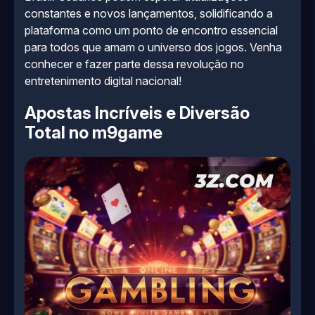
constantes e novos lançamentos, solidificando a
plataforma como um ponto de encontro essencial
para todos que amam o universo dos jogos. Venha
conhecer e fazer parte dessa revolução no
entretenimento digital nacional!
Apostas Incríveis e Diversão
Total no m9game