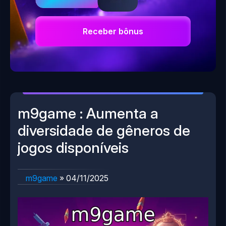
Receber bônus
m9game : Aumenta a
diversidade de gêneros de
jogos disponíveis
m9game
»
04/11/2025