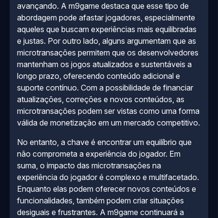
avançando. A m9game destaca que esse tipo de
abordagem pode afastar jogadores, especialmente
aqueles que buscam experiências mais equilibradas
e justas. Por outro lado, alguns argumentam que as
microtransações permitem que os desenvolvedores
mantenham os jogos atualizados e sustentáveis a
longo prazo, oferecendo conteúdo adicional e
suporte contínuo. Com a possibilidade de financiar
atualizações, correções e novos conteúdos, as
microtransações podem ser vistas como uma forma
válida de monetização em um mercado competitivo.
No entanto, a chave é encontrar um equilíbrio que
não comprometa a experiência do jogador. Em
suma, o impacto das microtransações na
experiência do jogador é complexo e multifacetado.
Enquanto elas podem oferecer novos conteúdos e
funcionalidades, também podem criar situações
desiguais e frustrantes. A m9game continuará a