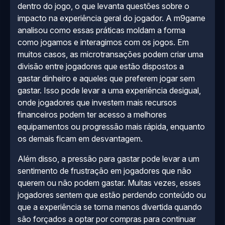
dentro do jogo, o que levanta questões sobre o
impacto na experiência geral do jogador. A m9game
analisou como essas práticas moldam a forma
como jogamos e interagimos com os jogos. Em
muitos casos, as microtransações podem criar uma
divisão entre jogadores que estão dispostos a
gastar dinheiro e aqueles que preferem jogar sem
gastar. Isso pode levar a uma experiência desigual,
onde jogadores que investem mais recursos
financeiros podem ter acesso a melhores
equipamentos ou progressão mais rápida, enquanto
os demais ficam em desvantagem.
Além disso, a pressão para gastar pode levar a um
sentimento de frustração em jogadores que não
querem ou não podem gastar. Muitas vezes, esses
jogadores sentem que estão perdendo conteúdo ou
que a experiência se torna menos divertida quando
são forçados a optar por compras para continuar