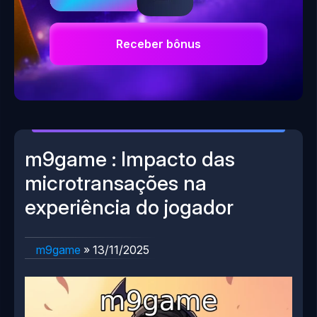
Receber bônus
m9game : Impacto das
microtransações na
experiência do jogador
m9game
»
13/11/2025