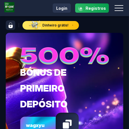
+
Login
Registros
navegação m9game
barra de controles m9game
Dinheiro grátis!
BÓNUS DE
PRIMEIRO
DEPÓSITO
wagxyu