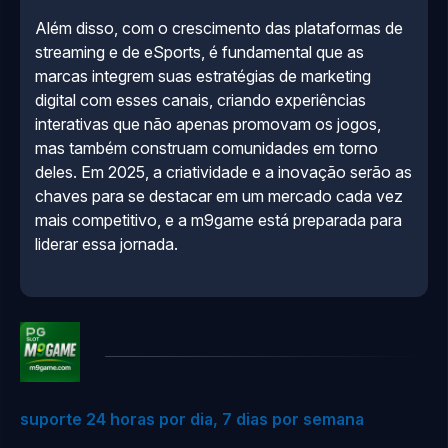
Além disso, com o crescimento das plataformas de
streaming e de eSports, é fundamental que as
marcas integrem suas estratégias de marketing
digital com esses canais, criando experiências
interativas que não apenas promovam os jogos,
mas também construam comunidades em torno
deles. Em 2025, a criatividade e a inovação serão as
chaves para se destacar em um mercado cada vez
mais competitivo, e a m9game está preparada para
liderar essa jornada.
suporte 24 horas por dia, 7 dias por semana