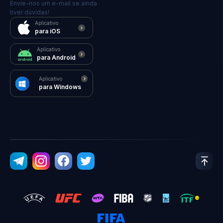
Envie-nos um e-mail se ainda
tiver dúvidas!
Aplicativo
para iOS
Aplicativo
para Android
Aplicativo
para Windows